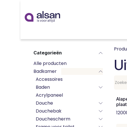
Overslaan naar inhoud
Inspiratie
badkamer
keuken
technieken
Prod
Categorieën
Ui
Alle producten
Badkamer
Accessoires
Baden
Acrylpaneel
Alape
Douche
plaat
Douchebak
1200
Douchescherm
Frame voor toilet