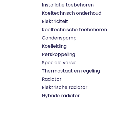
Installatie toebehoren
Koeltechnisch onderhoud
Elektriciteit
Koeltechnische toebehoren
Condenspomp
Koelleiding
Perskoppeling
Speciale versie
Thermostaat en regeling
Radiator
Elektrische radiator
Hybride radiator
Vloerverwarming
Circulatiepomp
verwarming
Convectoren