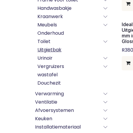
Handwasbakje
Kraanwerk
Meubels
Idea
Uitg
Onderhoud
mm i
Toilet
Glos
Uitgietbak
R380
Urinoir
Vergruizers
wastafel
Douchezit
Verwarming
Ventilatie
Afvoersystemen
Keuken
Installatiemateriaal