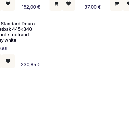
152,00
€
37,00
€
l Standard Douro
ietbak 445x340
ncl. stootrand
sy white
601
230,85
€