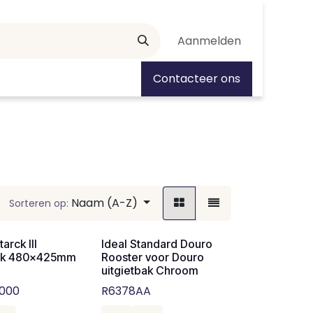
Aanmelden
tiedagen
Contacteer ons
Naam (A-Z)
Sorteren op:
tarck III
Ideal Standard Douro
bak 480x425mm
Rooster voor Douro
uitgietbak Chroom
0000
R6378AA