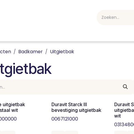
webshop
Over ons
Professioneel
Blog
vakan
ucten
Badkamer
Uitgietbak
tgietbak
 uitgietbak
Duravit Starck III
Duravit S
staal wit
bevestiging uitgietbak
uitgiet
wit
000000
0067121000
031348