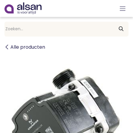
Overslaan naar inhoud
Alle producten