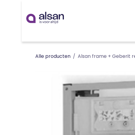
Overslaan naar inhoud
Inspiratie
badkamer
keuken
technieken
Alle producten
Alsan frame + Geberit re