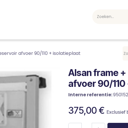
webshop
Over ons
Professioneel
Blog
vakan
servoir afvoer 90/110 + isolatieplaat
Alsan frame + 
afvoer 90/110 
Interne referentie:
95015
375,00
€
Exclusief