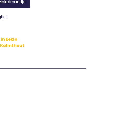
winkelmandje
ijst
in Eeklo
n Kalmthout