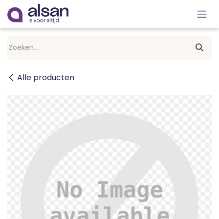
Overslaan naar inhoud
Alle producten