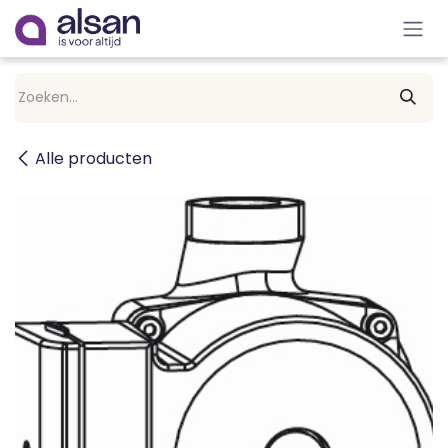
Overslaan naar inhoud
Alle producten