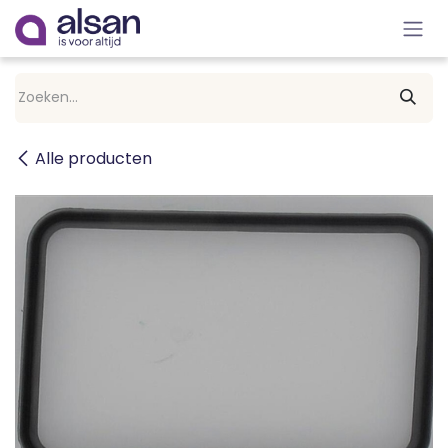
Overslaan naar inhoud
Alle producten