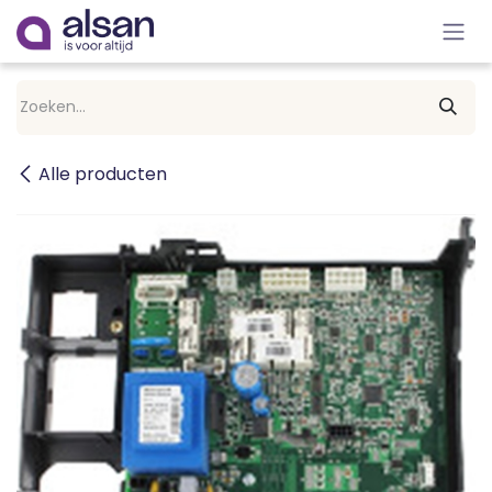
Overslaan naar inhoud
Alle producten