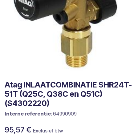
Atag INLAATCOMBINATIE SHR24T-
51T (Q25C, Q38C en Q51C)
(S4302220)
Interne referentie:
64990909
95,57
€
Exclusief btw