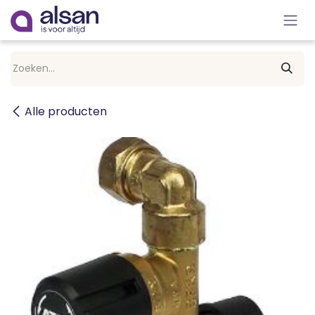
Overslaan naar inhoud
Alle producten