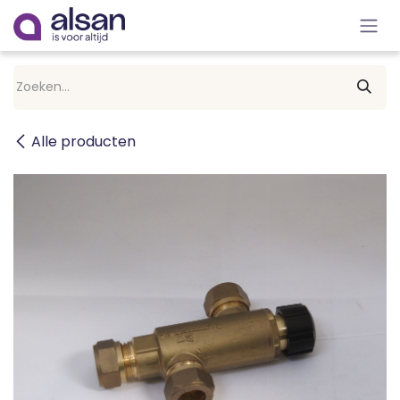
Overslaan naar inhoud
Alle producten