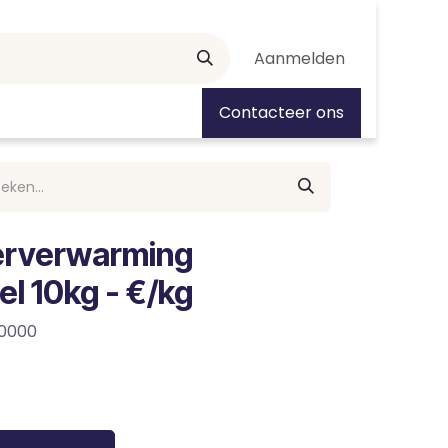
Aanmelden
tiedagen
Contacteer ons
erverwarming
l 10kg - €/kg
0000