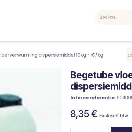
webshop
Over ons
Professioneel
Blog
vakan
loerverwarming dispersiemiddel 10kg - €/kg
Begetube vlo
dispersiemidde
Interne referentie:
60900
8,35
€
Exclusief btw