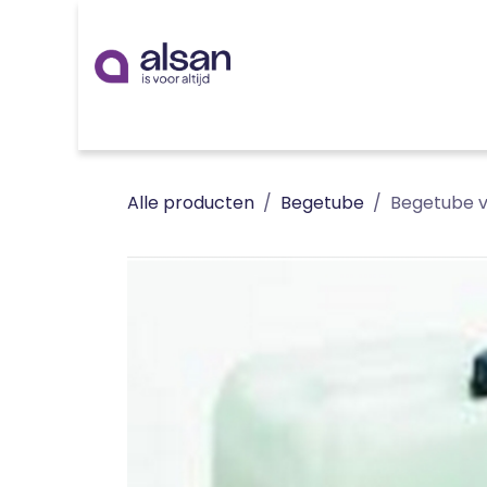
Overslaan naar inhoud
Inspiratie
badkamer
keuken
technieken
Alle producten
Begetube
Begetube v