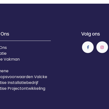
 Ons
Volg ons
 Ons
atie
Je Vakman
mene
oopsvoorwaarden Valcke
ise Installatiebedrijf
tise Projectontwikkeling