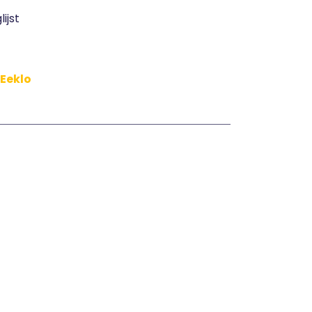
ijst
 Eeklo