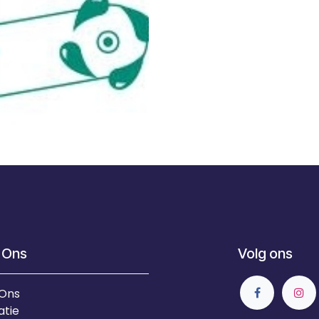
 Ons
Volg ons
 Ons
atie