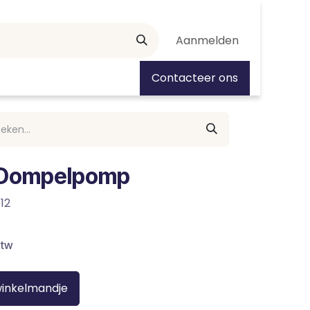
Aanmelden
tiedagen
Contacteer ons
 Dompelpomp
12
btw
winkelmandje