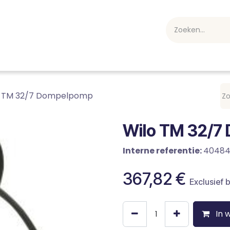
webshop
Over ons
Professioneel
Blog
vakan
o TM 32/7 Dompelpomp
Wilo TM 32/7
Interne referentie:
40484
367,82
€
Exclusief 
In 