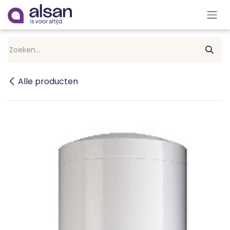
Overslaan naar inhoud
Alle producten