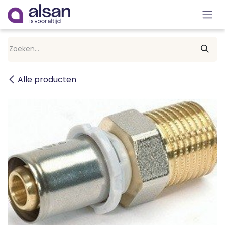
Overslaan naar inhoud
Alle producten