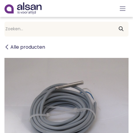
Overslaan naar inhoud
Alle producten