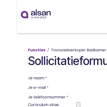
Overslaan naar inhoud
Inspiratie
badkamer
keuken
technieken
Functies
Toonzaalverkoper Badkamer 
Sollicitatieformu
Je naam
*
Je e-mail
*
Je telefoonnummer
*
Curriculum vitae