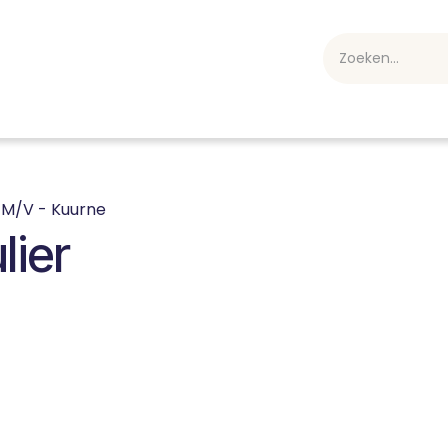
webshop
Over ons
Professioneel
Blog
vakan
M/V - Kuurne
lier