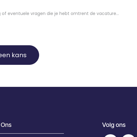
een kans
 Ons
Volg ons