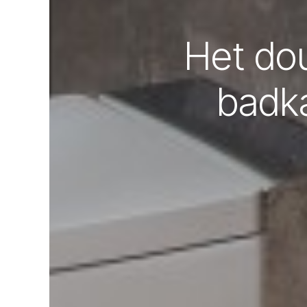
Het dou
badka