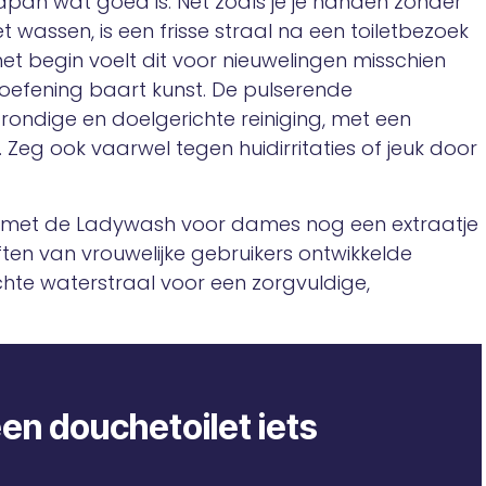
apan wat goed is. Net zoals je je handen zonder
 wassen, is een frisse straal na een toiletbezoek
het begin voelt dit voor nieuwelingen misschien
efening baart kunst. De pulserende
rondige en doelgerichte reiniging, met een
 Zeg ook vaarwel tegen huidirritaties of jeuk door
 met de Ladywash voor dames nog een extraatje
ften van vrouwelijke gebruikers ontwikkelde
te waterstraal voor een zorgvuldige,
en douchetoilet iets