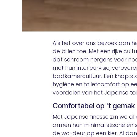
Als het over ons bezoek aan het
de billen toe. Met een rijke cu
dat schroom nergens voor nod
met hun interieurvisie, verove
badkamercultuur. Een knap sta
hygiëne en toiletcomfort op ee
voordelen van het Japanse toile
Comfortabel op 't gemak
Met Japanse finesse zijn we a
armen hun minimalistische en se
de wc-deur op een kier. Al dan n