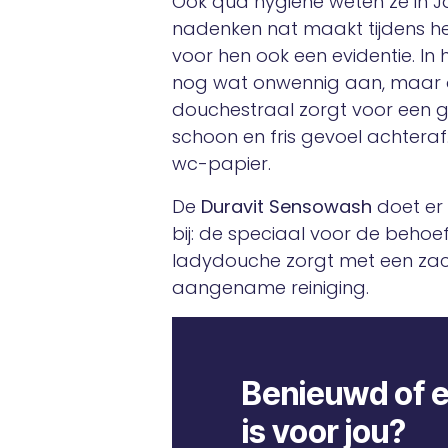
Ook qua hygiëne weten ze in J
nadenken nat maakt tijdens het
voor hen ook een evidentie. In 
nog wat onwennig aan, maar o
douchestraal zorgt voor een g
schoon en fris gevoel achteraf.
wc-papier.
De
Duravit Sensowash
doet er
bij: de speciaal voor de behoe
ladydouche zorgt met een zach
aangename reiniging.
Benieuwd of e
is voor jou?