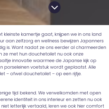
 kleinste kamertje gaat, knijpen we in ons land
ltuur aan zelfzorg en wellness bewijzen Japanners
ig is. Want nadat ze ons eerder al charmeerden
ren ze met hun douchetoilet nu ook onze
altje innovatie waarmee de Japanse kijk op
n porseleinen voetstuk wordt geplaatst. Alle
t – ofwel douchetoilet – op een rijtje.
l enige tijd bekend. We verwelkomden met open
rene identiteit in ons interieur en zetten nu ook
iet letterlijk vertaald, leren we ook hier comfort