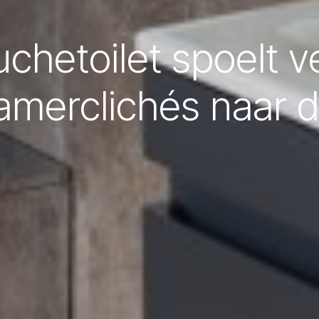
chetoilet spoelt v
merclichés naar d