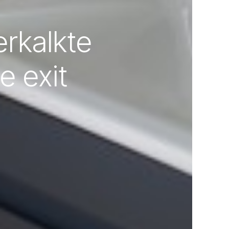
erkalkte
e exit