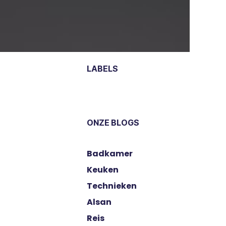
LABELS
ONZE BLOGS
​Badkamer
​Keuken
​Technieken
​Alsan
Reis