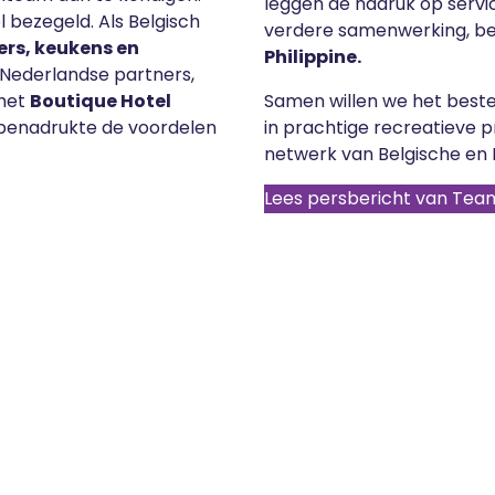
leggen de nadruk op servic
 bezegeld. Als Belgisch
verdere samenwerking, b
rs, keukens en
Philippine.
Nederlandse partners,
 het
Boutique Hotel
Samen willen we het best
 benadrukte de voordelen
in prachtige recreatieve 
netwerk van Belgische en 
Lees persbericht van Team