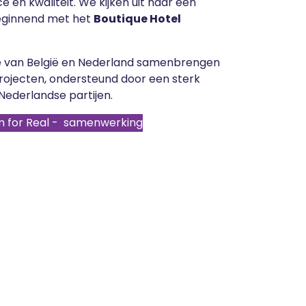
e en kwaliteit. We kijken uit naar een
eginnend met het
Boutique Hotel
e van België en Nederland samenbrengen
projecten, ondersteund door een sterk
Nederlandse partijen.
 for Real - samenwerking​