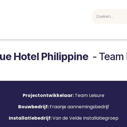
webshop
Over ons
Professioneel
Blog
vakan
ue Hotel Philippine
-
Team 
Projectontwik
kelaar
:
Team Leisure
Bouwbedrijf:
Fraanje aannemingsbedrijf
Installatiebedrijf:
Van de Velde Installatiegroep