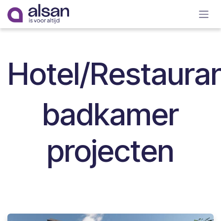
Overslaan naar inhoud
Hotel/Restaura
badkamer
projecten