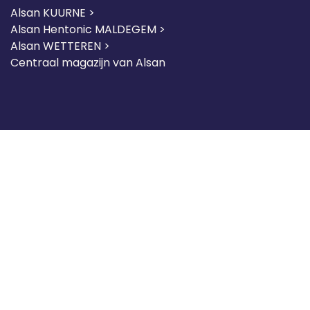
Alsan KUURNE
>
Alsan Hentonic MALDEGEM >
Alsan WETTEREN >
Centraal magazijn van Alsan
Over Ons
Over Ons
Inspiratie
Vind Je Vakman
Jobs
Algemene Verkoopsvoorwaarden Valcke
Expertise Installatiebedrijf
Expertise Projectontwikkeling