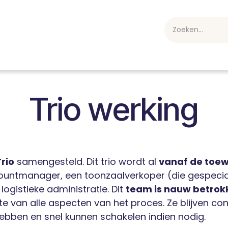
webshop
Over ons
Professioneel
Blog
vakan
Trio werking
rio
samengesteld. Dit trio wordt al
vanaf de toewi
ountmanager, een toonzaalverkoper (die gespecial
gistieke administratie. Dit
team is nauw betrokk
ogte van alle aspecten van het proces. Ze blijven 
ebben en snel kunnen schakelen indien nodig.