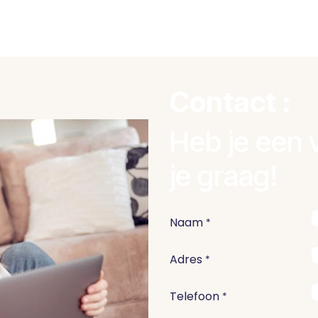
Contact :
Heb je een 
je graag!
Naam
*
Adres
*
Telefoon
*