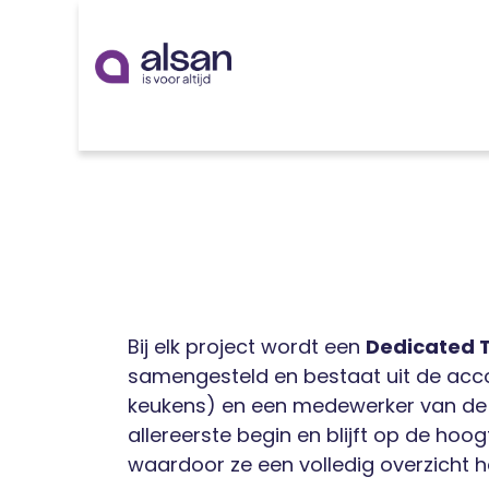
Overslaan naar inhoud
Inspiratie
badkamer
keuken
technieken
Bij elk project wordt een
Dedicated T
samengesteld en bestaat uit de acc
keukens) en een medewerker van de lo
allereerste begin en blijft op de ho
waardoor ze een volledig overzicht h