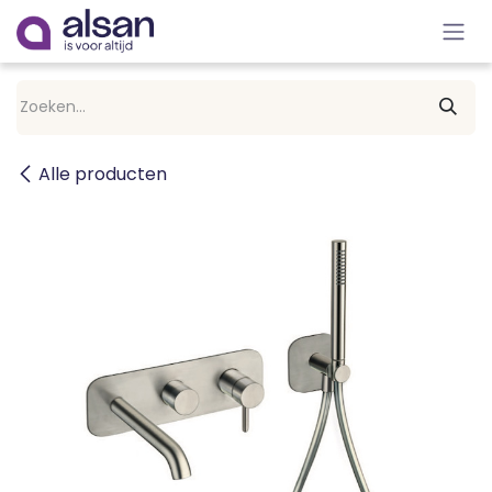
Overslaan naar inhoud
Alle producten