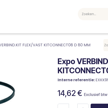
webshop
Over ons
Professioneel
Blog
vakan
VERBIND.KIT FLEX/VAST KITCONNECT08 D 80 MM
Expo VERBIND
KITCONNECT0
Interne referentie:
EXKK9
14,62
€
Exclusief btw