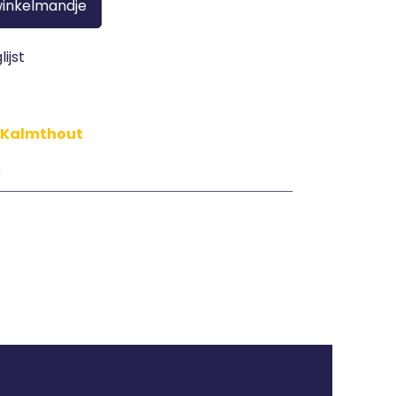
winkelmandje
ijst
n Kalmthout
r