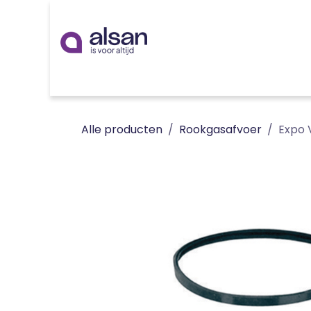
Overslaan naar inhoud
Inspiratie
badkamer
keuken
technieken
Alle producten
Rookgasafvoer
Expo 