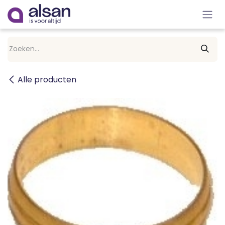
Overslaan naar inhoud
Alle producten