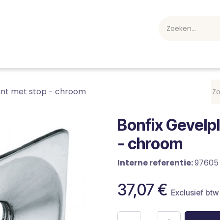
webshop
Over ons
Professioneel
Blog
vakan
kant met stop - chroom
Bonfix Gevelpl
- chroom
Interne referentie:
97605
37,07
€
Exclusief btw