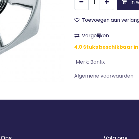
In 
Toevoegen aan verlangl
Vergelijken
4.0 Stuks beschikbaar i
Merk
:
Bonfix
Algemene voorwaarden
 Ons
Volg ons