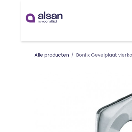
Overslaan naar inhoud
Inspiratie
badkamer
keuken
technieken
Alle producten
Bonfix Gevelplaat vier