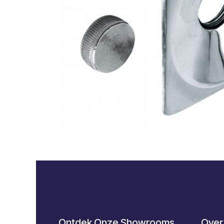
Ontdek Onze Showrooms
Over