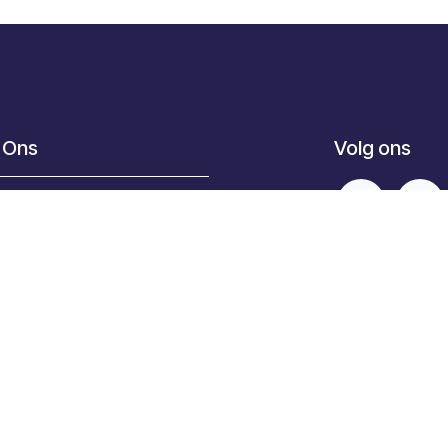
 Ons
Volg ons
 Ons
atie
Je Vakman
mene
oopsvoorwaarden Valcke
ise Installatiebedrijf
tise Projectontwikkeling