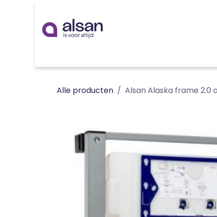
Overslaan naar inhoud
Inspiratie
badkamer
keuken
technieken
Alle producten
Alsan Alaska frame 2.0 