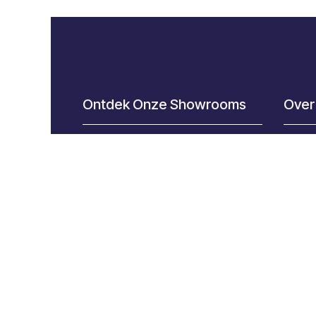
Ontdek Onze Showrooms
Over
Alsan EEKLO >
Over
Alsan KALMTHOUT >
Inspir
Alsan KNOKKE >
Vind 
Alsan KUURNE
>
Jobs
Alsan Hentonic MALDEGEM >
Alge
Alsan WETTEREN >
Verk
Centraal magazijn van Alsan
Expert
Exper