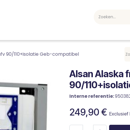
webshop
Over ons
Professioneel
Blog
vakan
afv 90/110+isolatie Geb-compatibel
Alsan Alaska 
90/110+isolat
Interne referentie:
95038
249,90
€
Exclusief