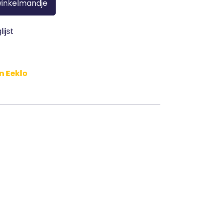
winkelmandje
ijst
n Eeklo