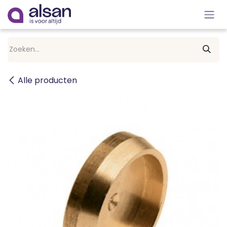
Overslaan naar inhoud
Alle producten