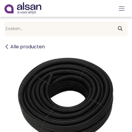
Overslaan naar inhoud
Alle producten