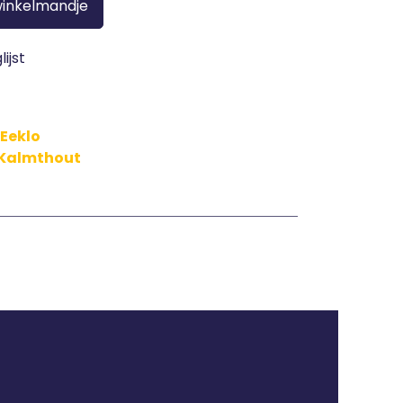
winkelmandje
ijst
 Eeklo
n Kalmthout