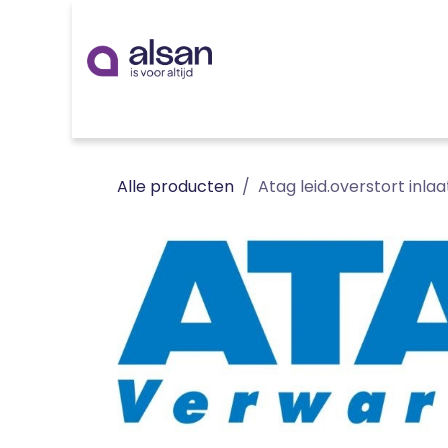
Overslaan naar inhoud
Inspiratie
badkamer
keuken
technieken
Alle producten
Atag leid.overstort inl