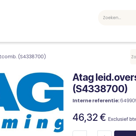
webshop
Over ons
Professioneel
Blog
vakan
aatcomb. (S4338700)
Atag leid.over
(S4338700)
Interne referentie:
64990
46,32
€
Exclusief bt