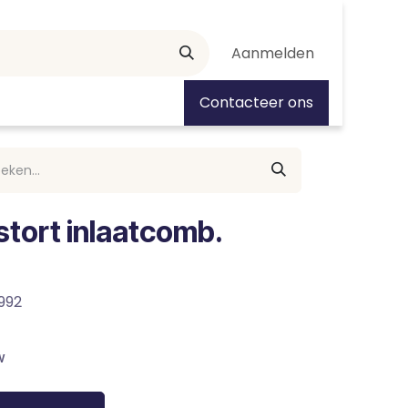
Aanmelden
tiedagen
Contacteer ons
stort inlaatcomb.
992
w