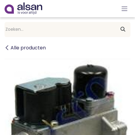
Overslaan naar inhoud
Alle producten