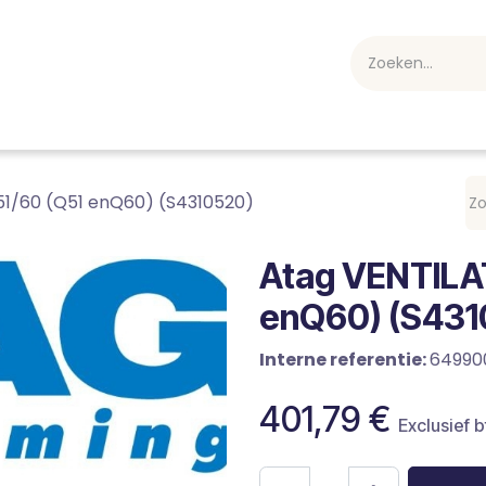
webshop
Over ons
Professioneel
Blog
vakan
51/60 (Q51 enQ60) (S4310520)
Atag VENTILA
enQ60) (S431
Interne referentie:
64990
401,79
€
Exclusief 