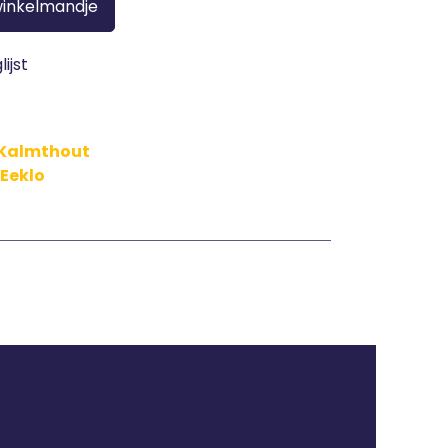
winkelmandje
ijst
n Kalmthout
 Eeklo