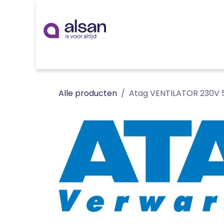
Overslaan naar inhoud
Inspiratie
badkamer
keuken
technieken
Alle producten
Atag VENTILATOR 230V 