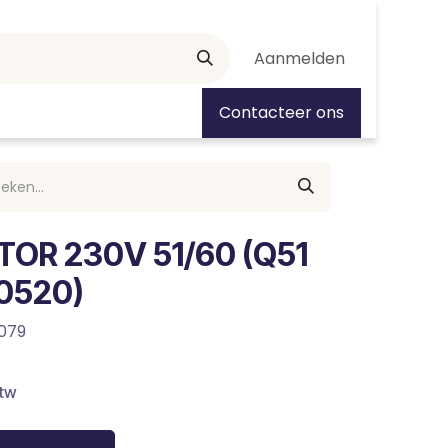
Aanmelden
tiedagen
Contacteer ons
TOR 230V 51/60 (Q51
0520)
079
btw