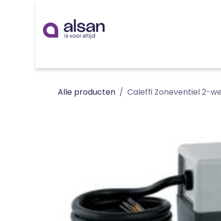
Overslaan naar inhoud
Inspiratie
badkamer
keuken
technieken
Alle producten
Caleffi Zoneventiel 2-we