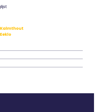
ijst
n Kalmthout
 Eeklo