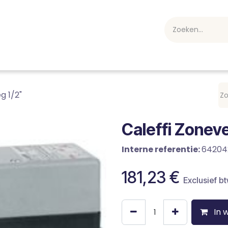
webshop
Over ons
Professioneel
Blog
vakan
g 1/2"
Caleffi Zoneve
Interne referentie:
64204
181,23
€
Exclusief b
In 