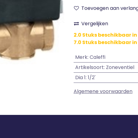
Toevoegen aan verlangl
Vergelijken
2.0 Stuks beschikbaar i
7.0 Stuks beschikbaar in
Merk
:
Caleffi
Artikelsoort
:
Zoneventiel
Dia 1
:
1/2'
Algemene voorwaarden