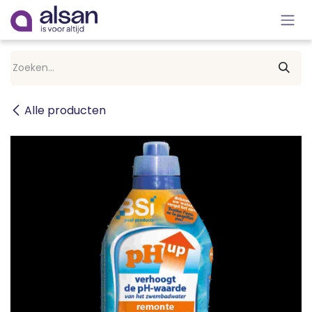
Overslaan naar inhoud
Alle producten