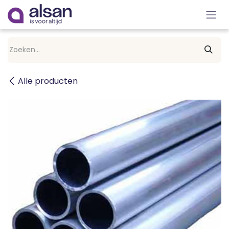
Overslaan naar inhoud
Alle producten