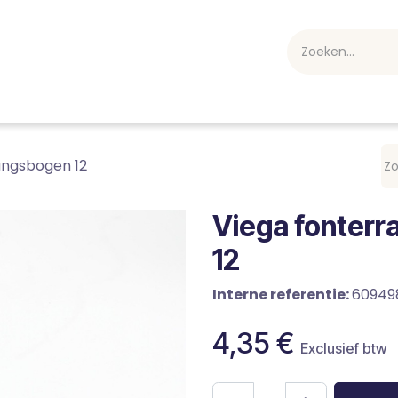
webshop
Over ons
Professioneel
Blog
vakan
ungsbogen 12
Viega fonterr
12
Interne referentie:
60949
4,35
€
Exclusief btw