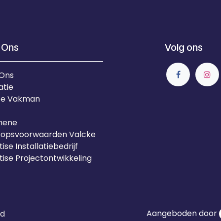
 Ons
Volg ons
 Ons
atie
Je Vakman
mene
oopsvoorwaarden Valcke
ise Installatiebedrijf
tise Projectontwikkeling
Aangeboden door
id