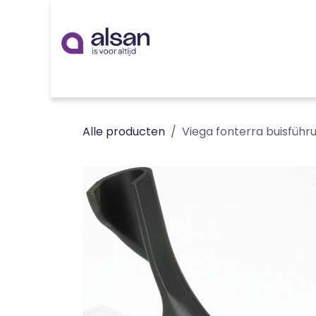
Overslaan naar inhoud
Inspiratie
badkamer
keuken
technieken
Alle producten
Viega fonterra buisführ