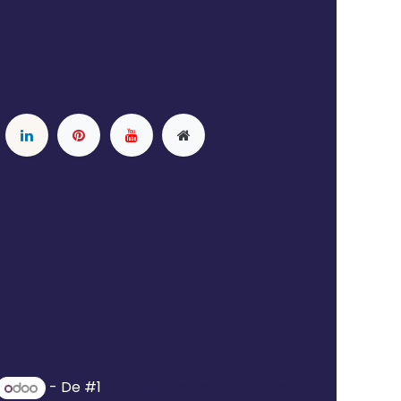
- De #1
Open source e-commerce