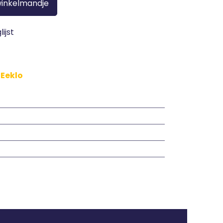
winkelmandje
ijst
 Eeklo