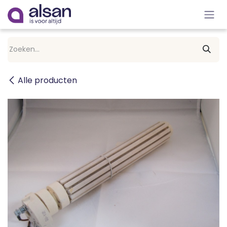
Overslaan naar inhoud
Alle producten