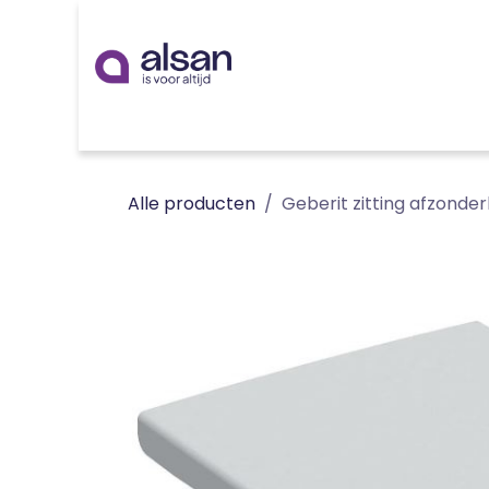
Overslaan naar inhoud
Inspiratie
badkamer
keuken
technieken
Alle producten
Geberit zitting afzonderl