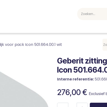
webshop
Over ons
Professioneel
Blog
vakan
ijk voor pack Icon 501.664.00.1 wit
Geberit zittin
Icon 501.664.0
Interne referentie:
501.660
276,00
€
Exclusief 