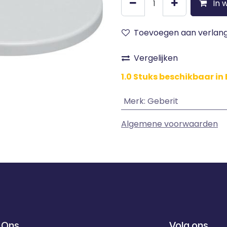
In 
Toevoegen aan verlangl
Vergelijken
1.0 Stuks beschikbaar in 
Merk
:
Geberit
Algemene voorwaarden
 Ons
Volg ons