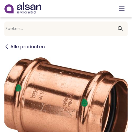
Overslaan naar inhoud
Alle producten