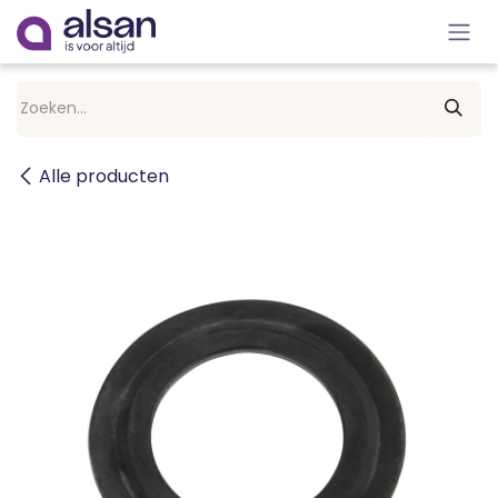
Overslaan naar inhoud
Alle producten