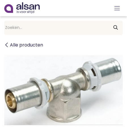
Overslaan naar inhoud
Alle producten