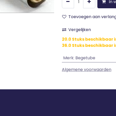
In 
Toevoegen aan verlangl
Vergelijken
20.0 Stuks beschikbaar i
36.0 Stuks beschikbaar 
Merk
:
Begetube
Algemene voorwaarden