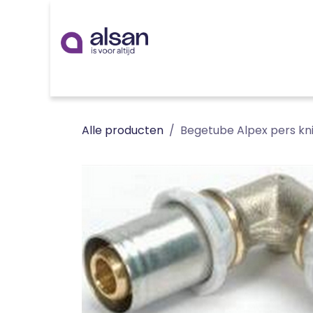
Overslaan naar inhoud
Inspiratie
badkamer
keuken
technieken
Alle producten
Begetube Alpex pers kn