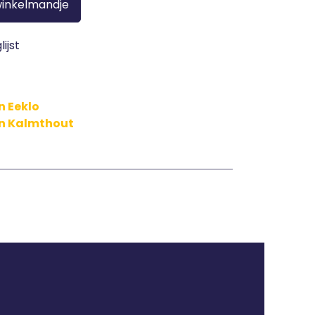
winkelmandje
ijst
n Eeklo
in Kalmthout