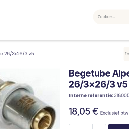
webshop
Over ons
Professioneel
Blog
vakan
ie 26/3x26/3 v5
Begetube Alpe
26/3x26/3 v5
Interne referentie:
31800
18,05
€
Exclusief btw