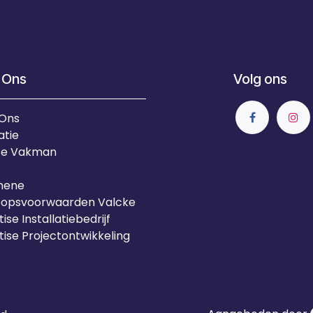
 Ons
Volg ons
 Ons
atie
Je Vakman
mene
oopsvoorwaarden Valcke
ise Installatiebedrijf
tise Projectontwikkeling