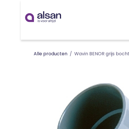
Overslaan naar inhoud
Inspiratie
badkamer
keuken
technieken
Alle producten
Wavin BENOR grijs boc