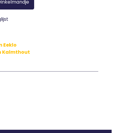
winkelmandje
ijst
n Eeklo
in Kalmthout