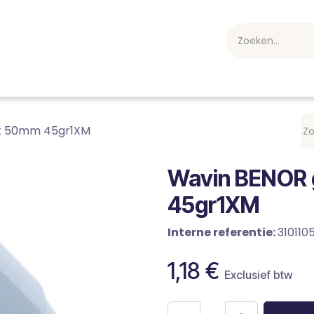
webshop
Over ons
Professioneel
Blog
vakan
ht 50mm 45gr1XM
Wavin BENOR 
45gr1XM
Interne referentie:
310110
1,18
€
Exclusief btw