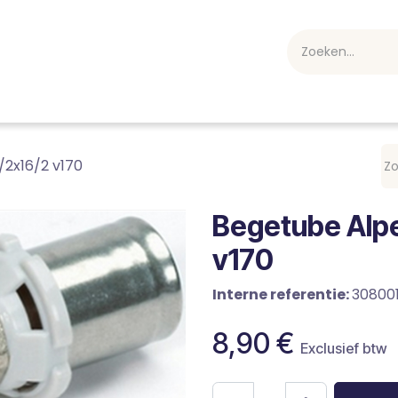
webshop
Over ons
Professioneel
Blog
vakan
/2x16/2 v170
Begetube Alpe
v170
Interne referentie:
30800
8,90
€
Exclusief btw