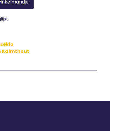
winkelmandje
ijst
 Eeklo
in Kalmthout