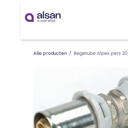
Overslaan naar inhoud
Inspiratie
badkamer
keuken
technieken
Alle producten
Begetube Alpex pers 20