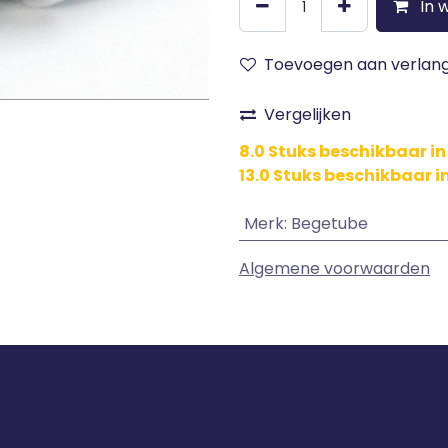
In 
Toevoegen aan verlangl
Vergelijken
8.0 Stuks beschikbaar in
13.0 Stuks beschikbaar 
Merk
:
Begetube
Algemene voorwaarden