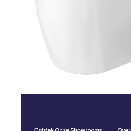
Ontdek Onze Showrooms
Over