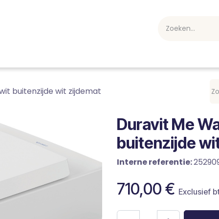
webshop
Over ons
Professioneel
Blog
vakan
it buitenzijde wit zijdemat
Duravit Me Wa
buitenzijde wi
Interne referentie:
25290
710,00
€
Exclusief b