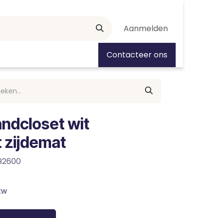
Aanmelden
tiedagen
Contacteer ons
ndcloset wit
t zijdemat
92600
tw