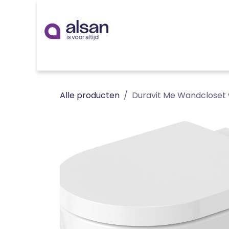
Overslaan naar inhoud
Inspiratie
badkamer
keuken
technieken
Alle producten
Duravit Me Wandcloset w