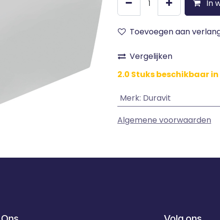
In 
Toevoegen aan verlangl
Vergelijken
2.0 Stuks beschikbaar in
Merk
:
Duravit
Algemene voorwaarden
 Ons
Volg ons