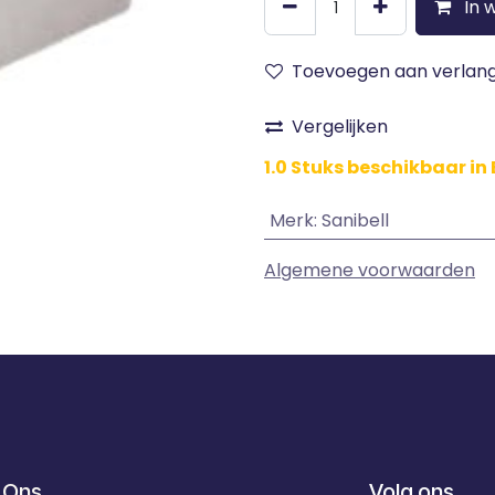
In 
Toevoegen aan verlangl
Vergelijken
1.0 Stuks beschikbaar in 
Merk
:
Sanibell
Algemene voorwaarden
 Ons
Volg ons