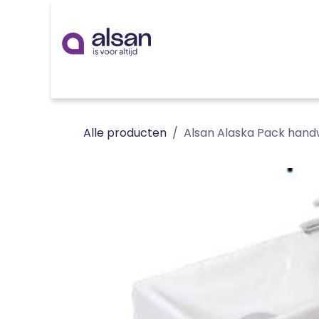
Overslaan naar inhoud
Inspiratie
badkamer
keuken
technieken
Alle producten
Alsan Alaska Pack han