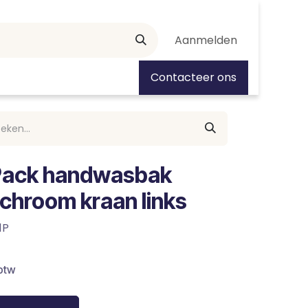
Aanmelden
tiedagen
Contacteer ons
 Pack handwasbak
hroom kraan links
1P
 btw