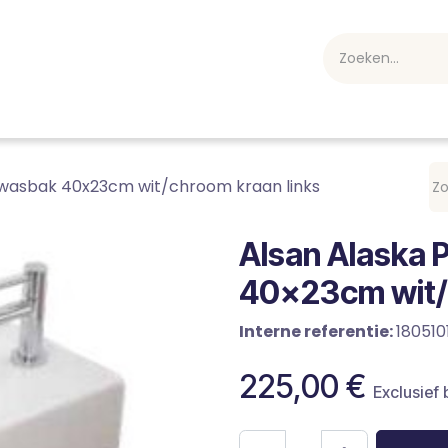
webshop
Over ons
Professioneel
Blog
vakan
dwasbak 40x23cm wit/chroom kraan links
Alsan Alaska
40x23cm wit/c
Interne referentie:
180510
225,00
€
Exclusief