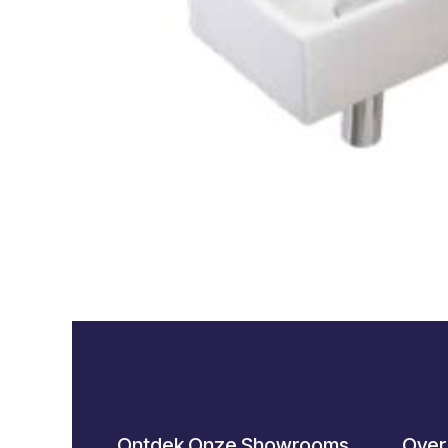
Ontdek Onze Showrooms
Over