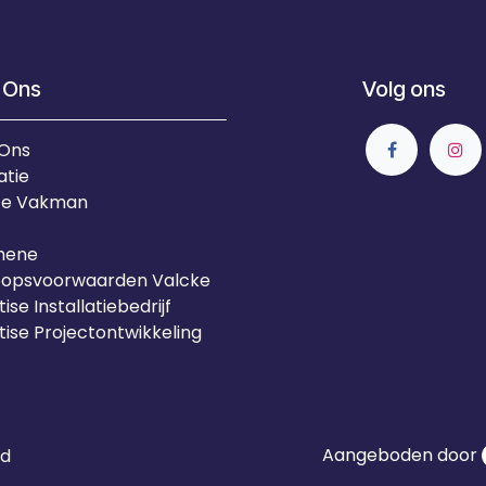
 Ons
Volg ons
 Ons
atie
Je Vakman
mene
oopsvoorwaarden Valcke
ise Installatiebedrijf
tise Projectontwikkeling
Aangeboden door
id