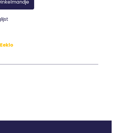
winkelmandje
ijst
 Eeklo