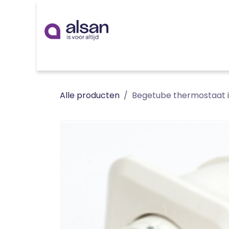
Overslaan naar inhoud
Inspiratie
badkamer
keuken
technieken
Alle producten
Begetube thermostaat i