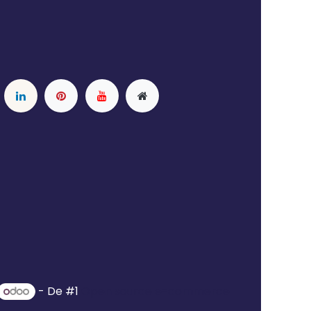
- De #1
Open source e-commerce