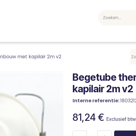
webshop
Over ons
Professioneel
Blog
vakan
nbouw met kapilair 2m v2
Begetube the
kapilair 2m v2
Interne referentie:
180321
81,24
€
Exclusief btw