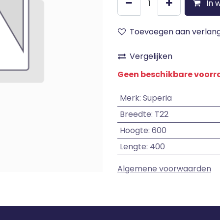
In 
Toevoegen aan verlangl
Vergelijken
Geen beschikbare voor
Merk
:
Superia
Breedte
:
T22
Hoogte
:
600
Lengte
:
400
Algemene voorwaarden