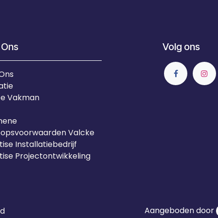
 Ons
Volg ons
 Ons
atie
Je Vakman
mene
oopsvoorwaarden Valcke
ise Installatiebedrijf
tise Projectontwikkeling
Aangeboden door
id