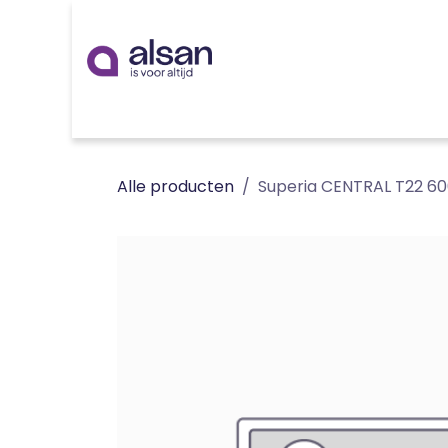
Overslaan naar inhoud
Inspiratie
badkamer
keuken
technieken
Alle producten
Superia CENTRAL T22 60