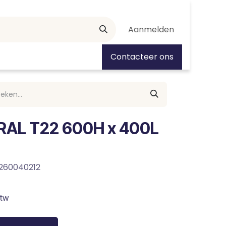
Aanmelden
tiedagen
Contacteer ons
RAL T22 600H x 400L
260040212
btw