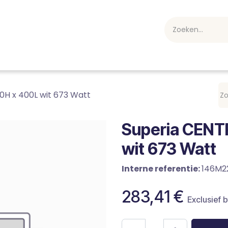
webshop
Over ons
Professioneel
Blog
vakan
0H x 400L wit 673 Watt
Superia CENT
wit 673 Watt
Interne referentie:
146M2
283,41
€
Exclusief 