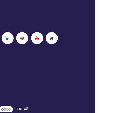
- De #1
Open source e-commerce