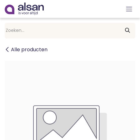
Overslaan naar inhoud
Alle producten