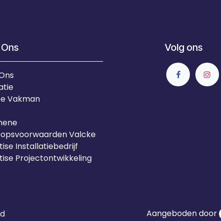
 Ons
Volg ons
 Ons
atie
Je Vakman
mene
oopsvoorwaarden Valcke
ise Installatiebedrijf
tise Projectontwikkeling
Aangeboden door
id