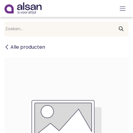
Overslaan naar inhoud
Alle producten