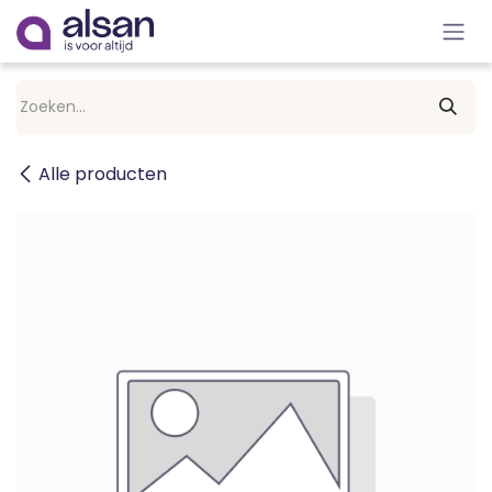
Overslaan naar inhoud
Alle producten