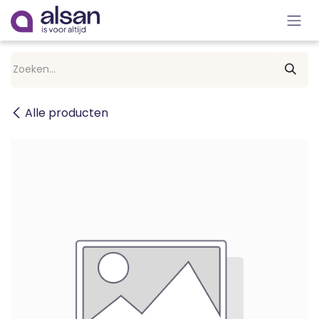
Overslaan naar inhoud
Alle producten